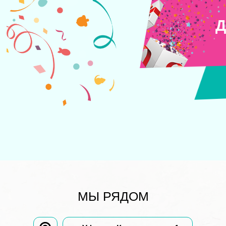
Д
МЫ РЯДОМ