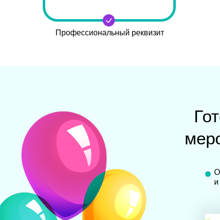
Профессиональный реквизит
Го
меро
О
и