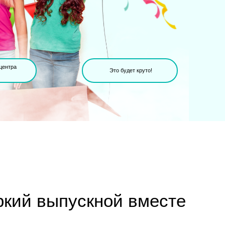
 центра
Это будет круто!
ркий выпускной вместе