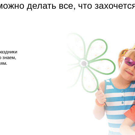
можно делать все, что захочется
Полина 12 лет
раздники
о знаем,
лям.