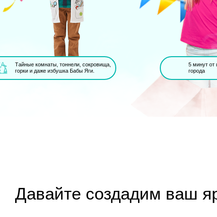
Тайные комнаты, тоннели, сокровища,
5 минут от
горки и даже избушка Бабы Яги.
города
Давайте создадим ваш я