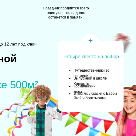
Праздник продлится всего
один день, но надолго
останется в памяти.
о 12 лет под ключ
ной
Четыре квеста на выбор
Путешественники во
времени
Выпускной в школе
е 500м²
Хогвартс
Космический
квест
В гостях у сказки с Бабой
Ягой и богатырями