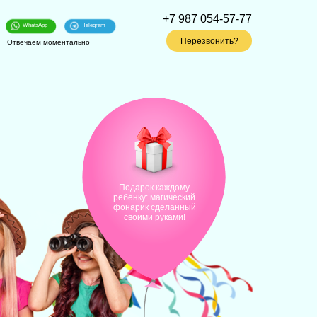
+7 987 054-57-77
WhatsApp
Telegram
Перезвонить?
Отвечаем моментально
Подарок каждому
ребенку: магический
фонарик сделанный
своими руками!