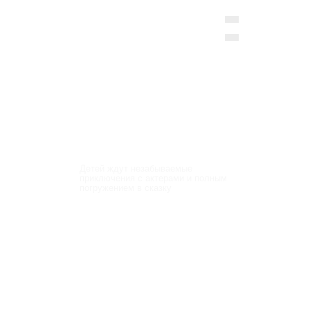
Новогодние
Квесты
в доме замке 500 м2
Детей ждут незабываемые
приключения с актерами и полным
погружением в сказку
Оставить заявку