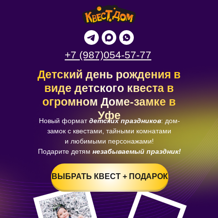
+7 (987)054-57-77
Детский день рождения в
виде детского квеста в
огромном Доме-замке в
Уфе
Новый формат
детских праздников
: дом-
замок с квестами, тайными комнатами
и любимыми персонажами!
Подарите детям
незабываемый праздник!
ВЫБРАТЬ КВЕСТ + ПОДАРОК
ВЫБРАТЬ КВЕСТ